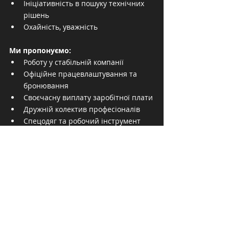
Ініціативність в пошуку технічних 
рішень
Охайність, уважність
Ми пропонуємо:
Роботу у стабільній компанії
Офіційне працевлаштування та 
бронювання
Своєчасну виплату заробітної плати
Дружній колектив професіоналів
Спецодяг та робочий інструмент
Службове авто
Корпоративний мобільний зв’язок
Навчання, підвищення кваліфікації
Відгукнутись