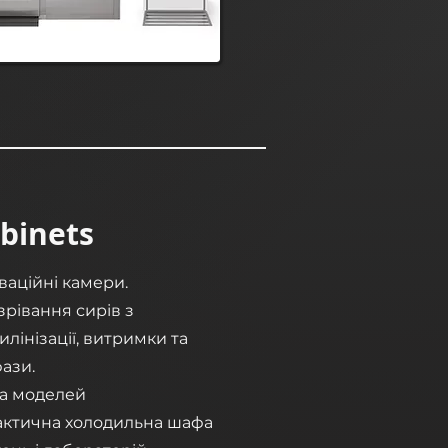
abinets
ваційні камери.
рівання сирів з
лінізації, витримки та
ази.
ка моделей
актична холодильна шафа