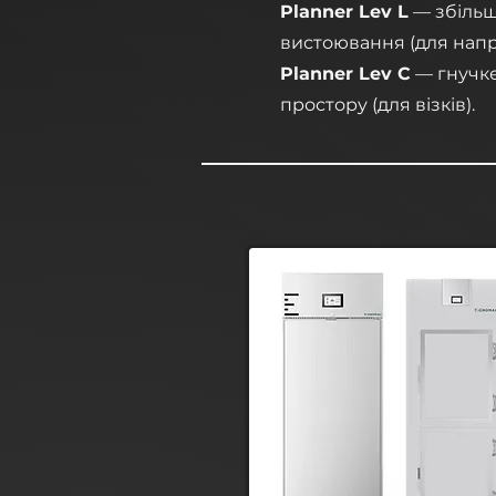
Planner Lev L
— збільш
вистоювання (для напр
Planner Lev C
— гнучке
простору (для візків).