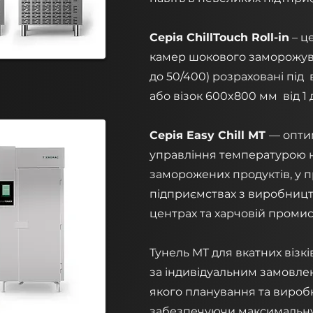
Серія ChillTouch Roll-in
– ц
камер шокового заморожуван
до 50/400) розраховані під в
або візок 600x800 мм від 1 д
Серія Easy Chill MT
— опти
управління температурою 
заморожених продуктів, у 
підприємствах з виробницт
центрах та харчовій промис
Тунель MT для вкатних візк
за індивідуальним замовлен
якого планування та вироб
забезпечуючи максимальну