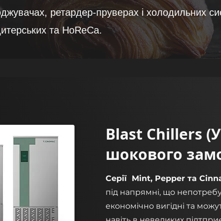
джувачах, ретардер-пруверах і холодильних с
дитерських та HoReCa.
Blast Chillers 
шокового зам
Серії Mint, Pepper та Ci
під напрямні, що непотребу
економічно вигідні та мож
навіть в невеликих підтпри