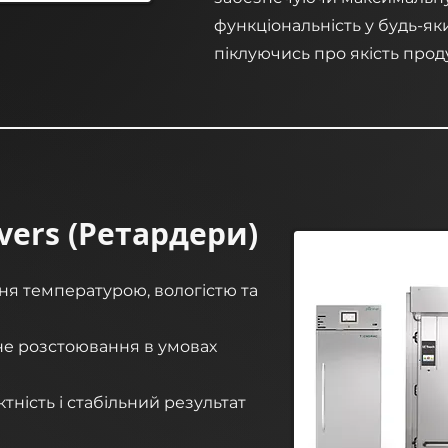
функціональність у будь-як
піклуючись про якість проду
vers (Ретардери)
я температурою, вологістю та
е розстоювання в умовах
тність і стабільний результат