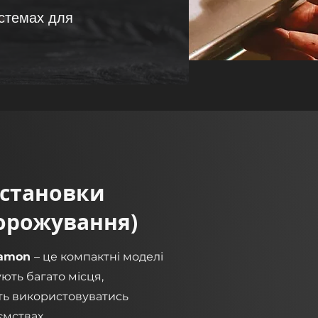
истемах для
(Установки
орожування)
nnamon
– це компактні моделі
ють багато місця,
уть використовуватись
ємствах.