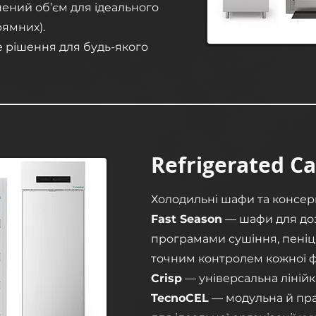
ений об’єм для ідеального
ямних).
 рішення для будь-якого
Refrigerated C
Холодильні шафи та консер
Fast Season
— шафи для доз
програмами сушіння, пеніци
точним контролем кожної ф
Crisp
— універсальна ліній
TecnoCEL
— модульна й пр