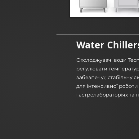
Water Chiller
Охолоджувачі води Tec
регулювати температуру
забезпечує стабільну як
для інтенсивної роботи
гастролабораторіях та 