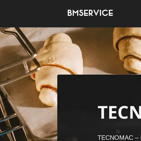
TEC
TECNOMAC – іт