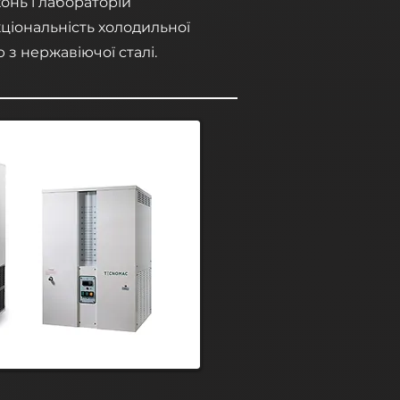
хонь і лабораторій
ціональність холодильної
з нержавіючої сталі.