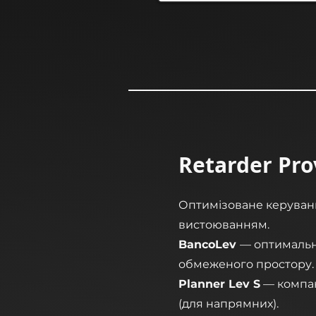
Retarder Pro
Оптимізоване керуванн
вистоюванням.
BancoLev
— оптимальн
обмеженого простору.
Planner Lev S
— компак
(для напрямних).