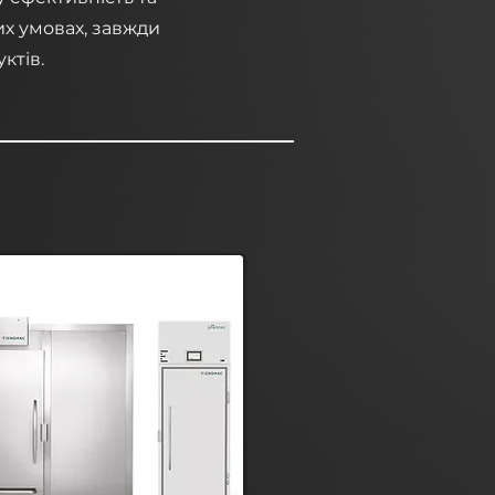
их умовах, завжди
ктів.