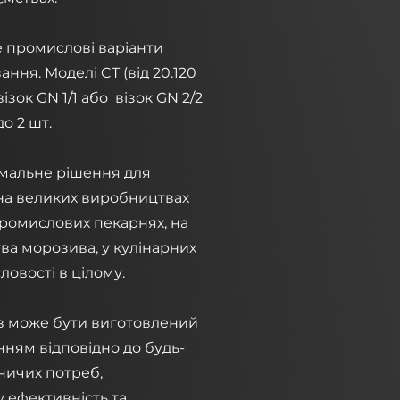
е промислові варіанти
ня. Моделі CT (від 20.120
ізок GN 1/1 або візок GN 2/2
о 2 шт.
мальне рішення для
на великих виробництвах
промислових пекарнях, на
ва морозива, у кулінарних
ловості в цілому.
ів може бути виготовлений
ням відповідно до будь-
ничих потреб,
 ефективність та