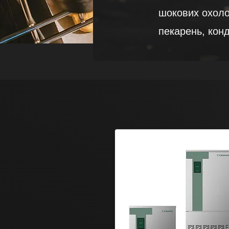
шокових охоло
пекарень, кон