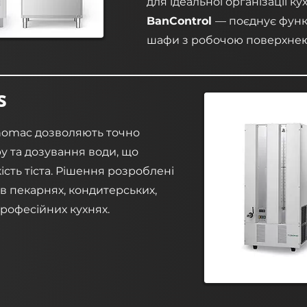
для ідеальної організації ку
BanControl
— поєднує функ
шафи з робочою поверхнею 
s
nomac дозволяють точно
 та дозування води, що
ість тіста. Рішення розроблені
 в пекарнях, кондитерських,
професійних кухнях.